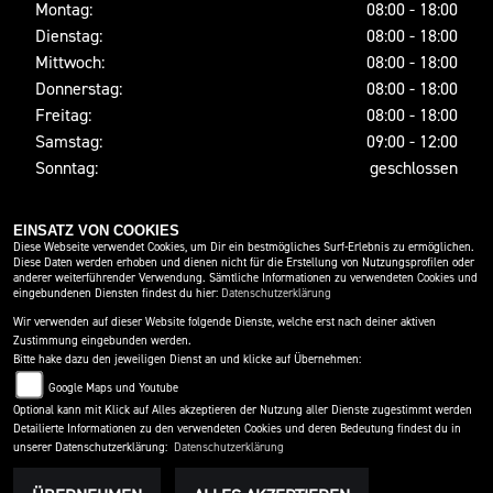
Montag:
08:00 - 18:00
Dienstag:
08:00 - 18:00
Mittwoch:
08:00 - 18:00
Donnerstag:
08:00 - 18:00
Freitag:
08:00 - 18:00
Samstag:
09:00 - 12:00
Sonntag:
geschlossen
EINSATZ VON COOKIES
SOCIAL MEDIA
Diese Webseite verwendet Cookies, um Dir ein bestmögliches Surf-Erlebnis zu ermöglichen.
Diese Daten werden erhoben und dienen nicht für die Erstellung von Nutzungsprofilen oder
anderer weiterführender Verwendung. Sämtliche Informationen zu verwendeten Cookies und
eingebundenen Diensten findest du hier:
Datenschutzerklärung
Wir verwenden auf dieser Website folgende Dienste, welche erst nach deiner aktiven
Zustimmung eingebunden werden.
Bitte hake dazu den jeweiligen Dienst an und klicke auf Übernehmen:
Google Maps und Youtube
Optional kann mit Klick auf Alles akzeptieren der Nutzung aller Dienste zugestimmt werden
Detailierte Informationen zu den verwendeten Cookies und deren Bedeutung findest du in
IMPRESSUM
DATENSCHUTZ
DISCLAIMER
unserer Datenschutzerklärung:
Datenschutzerklärung
BARRIEREFREIHEIT
AGB