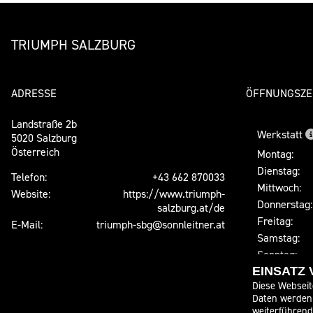
TRIUMPH SALZBURG
ADRESSE
ÖFFNUNGSZE
Landstraße 2b
Werkstatt
5020 Salzburg
Österreich
Montag:
Dienstag:
Telefon:
+43 662 870033
Mittwoch:
Website:
https://www.triumph-
Donnerstag:
salzburg.at/de
Freitag:
E-Mail:
triumph-sbg@sonnleitner.at
Samstag:
Sonntag:
EINSATZ
Verkauf
Diese Webseit
Montag:
Daten werden 
weiterführen