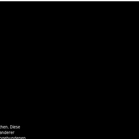
chen. Diese
 anderer
eingebundenen